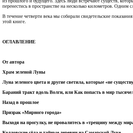
из прошлого и будущего. Здесь люди встречают существ, котор
перенестись в пространстве на несколько километров. Одним с
В течение четверти века мы собирали свидетельские показания
этой книге.
ОГЛАВЛЕНИЕ
От автора
Храм зеленой Луны
Луна зеленого цвета и другие светила, которые «не существ
Бараний тракт вдоль Волги, или Как попасть в мир тысяче
Назад в прошлое
Призрак «Мирного города»
Выходя на прогулку, не провалитесь в «трещину между ми
Колдовские сёла и тайные деревни на Самарской Луке