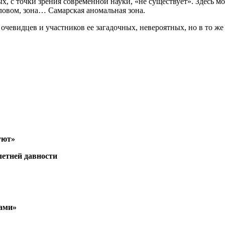
ых, с точки зрения современной науки, «не существует». Здесь 
ловом, зона… Самарская аномальная зона.
 очевидцев и участников ее загадочных, невероятных, но в то ж
уют»
летней давности
рами»