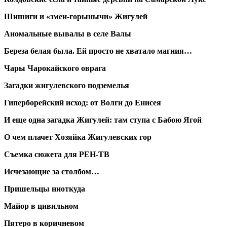
Шишиги и «змеи-горынычи» Жигулей
Аномальные вывалы в селе Валы
Береза белая была. Ей просто не хватало магния…
Чары Чарокайского оврага
Загадки жигулевского подземелья
Гиперборейский исход: от Волги до Енисея
И еще одна загадка Жигулей: там ступа с Бабою Ягой
О чем плачет Хозяйка Жигулевских гор
Съемка сюжета для РЕН-ТВ
Исчезающие за столбом…
Пришельцы ниоткуда
Майор в цивильном
Пятеро в коричневом