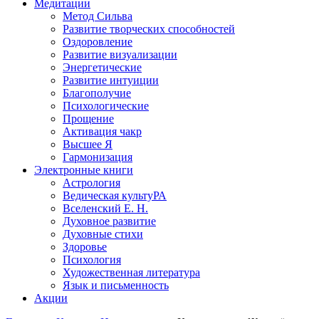
Медитации
Метод Сильва
Развитие творческих способностей
Оздоровление
Развитие визуализации
Энергетические
Развитие интуиции
Благополучие
Психологические
Прощение
Активация чакр
Высшее Я
Гармонизация
Электронные книги
Астрология
Ведическая культуРА
Вселенский Е. Н.
Духовное развитие
Духовные стихи
Здоровье
Психология
Художественная литература
Язык и письменность
Акции