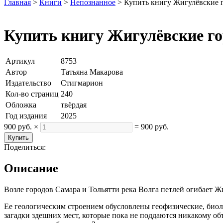
Главная
>
Книги
>
Непознанное
>
Купить книгу Жигулёвские г
Купить книгу Жигулёвские го
Артикул
8753
Автор
Татьяна Макарова
Издательство
Стигмарион
Кол-во страниц
240
Обложка
твёрдая
Год издания
2025
900 руб.
×
=
900 руб.
Поделиться:
Описание
Возле городов Самара и Тольятти река Волга петлей огибает Ж
Ее геологическим строением обусловлены геофизические, био
загадки здешних мест, которые пока не поддаются никакому о