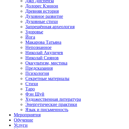
Джо Диспенза
Долорес Кэннон
Древняя история
Духовное развитие
Духовные стихи
Запрещённая археология
Здоровье
Йога
Макарова Татьяна
Непознанное
Николай Акуличев
Николай Сиянов
Оккультизм, мистика
Предсказания
Психология
Секретные материалы
Стихи
Таро
Фэн Шуй
Художественная литература
Энергетические практики
Язык и письменность
Мероприятия
Обучение
Услуги