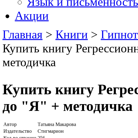
Язык и письменност
Акции
Главная
>
Книги
>
Гипнот
Купить книгу Регрессионн
методичка
Купить книгу Регре
до "Я" + методичка
Автор
Татьяна Макарова
Издательство
Стигмарион
Кол-во страниц
256