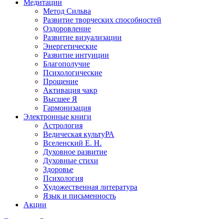
Медитации
Метод Сильва
Развитие творческих способностей
Оздоровление
Развитие визуализации
Энергетические
Развитие интуиции
Благополучие
Психологические
Прощение
Активация чакр
Высшее Я
Гармонизация
Электронные книги
Астрология
Ведическая культуРА
Вселенский Е. Н.
Духовное развитие
Духовные стихи
Здоровье
Психология
Художественная литература
Язык и письменность
Акции