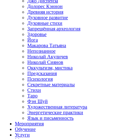
Джо Диспенза
Долорес Кэннон
Древняя история
Духовное развитие
Духовные стихи
Запрещённая археология
Здоровье
Йога
Макарова Татьяна
Непознанное
Николай Акуличев
Николай Сиянов
Оккультизм, мистика
Предсказания
Психология
Секретные материалы
Стихи
Таро
Фэн Шуй
Художественная литература
Энергетические практики
Язык и письменность
Мероприятия
Обучение
Услуги