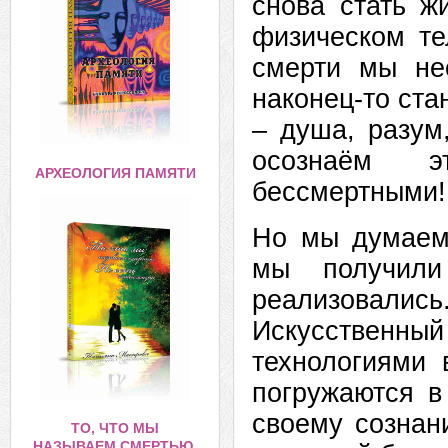
снова стать ж
физическом те
смерти мы не
наконец-то ст
– душа, разум
осознаём э
АРХЕОЛОГИЯ ПАМЯТИ
бессмертными! 
Но мы думаем,
мы получили
реализовались
Искусственны
технологиями
погружаются в
своему сознан
ТО, ЧТО МЫ
НАЗЫВАЕМ СМЕРТЬЮ,