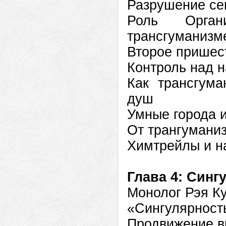
Разрушение се
Роль Орган
трансгуманизм
Второе пришест
Контроль над 
Как трансгума
душ
Умные города 
От трангуманиз
Химтрейлы и н
Глава 4: Синг
Монолог Рэя К
«Сингулярность
Продвижение в