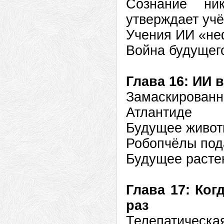
Сознание ни
утверждает уч
Учения ИИ «не
Война будущег
Глава 16: ИИ 
Замаскирова
Атлантиде
Будущее живот
Робопчёлы под
Будущее расте
Глава 17: Ко
раз
Телепатическая