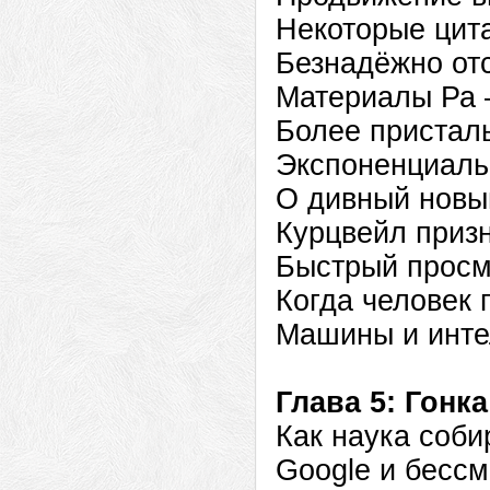
Некоторые цит
Безнадёжно от
Материалы Ра 
Более присталь
Экспоненциаль
О дивный новы
Курцвейл приз
Быстрый просм
Когда человек 
Машины и инте
Глава 5: Гонк
Как наука соби
Google и бессм