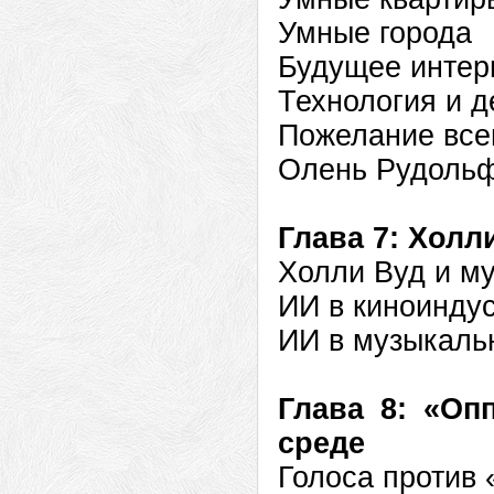
Умные города
Будущее интер
Технология и д
Пожелание все
Олень Рудольф
Глава 7: Холл
Холли Вуд и м
ИИ в киноинду
ИИ в музыкаль
Глава 8: «Оп
среде
Голоса против