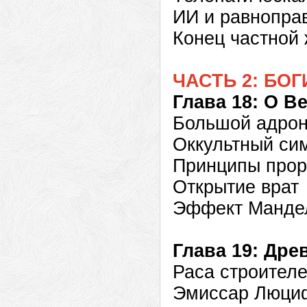
ИИ и равнопра
Конец частной 
ЧАСТЬ 2: БО
Глава 18: О В
Большой адрон
Оккультный си
Принципы прор
Открытие врат
Эффект Мандел
Глава 19: Дре
Раса строител
Эмиссар Люци