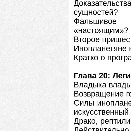
Доказательст
сущностей?
Фальшивое 
«настоящим»?
Второе пришес
Инопланетяне 
Кратко о прог
Глава 20: Ле
Владыка влады
Возвращение г
Силы иноплане
искусственный
Драко, рептили
Действительно