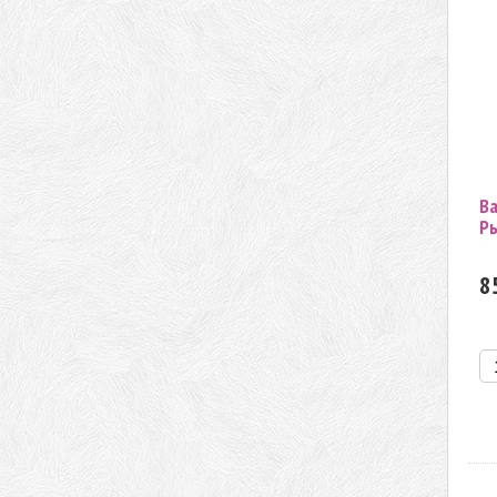
В
Р
8