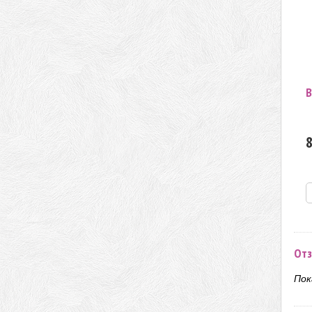
В
8
Отз
Пок