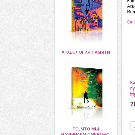
Как
Асц
Инд
Соп
АРХЕОЛОГИЯ ПАМЯТИ
Ка
пу
М
2
ТО, ЧТО МЫ
НАЗЫВАЕМ СМЕРТЬЮ,