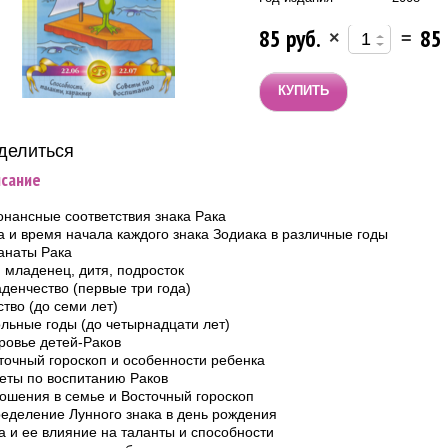
85 руб.
85 
×
=
делиться:
сание
онансные соответствия знака Рака
а и время начала каждого знака Зодиака в различные годы
анаты Рака
: младенец, дитя, подросток
денчество (первые три года)
ство (до семи лет)
льные годы (до четырнадцати лет)
ровье детей-Раков
точный гороскоп и особенности ребенка
еты по воспитанию Раков
ошения в семье и Восточный гороскоп
еделение Лунного знака в день рождения
а и ее влияние на таланты и способности