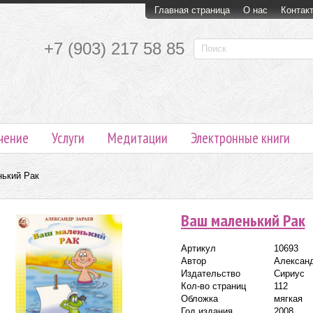
Главная страница
О нас
Контак
+7 (903) 217 58 85
чение
Услуги
Медитации
Электронные книги
ький Рак
Ваш маленький Рак
Артикул
10693
Автор
Александ
Издательство
Сириус
Кол-во страниц
112
Обложка
мягкая
Год издания
2008