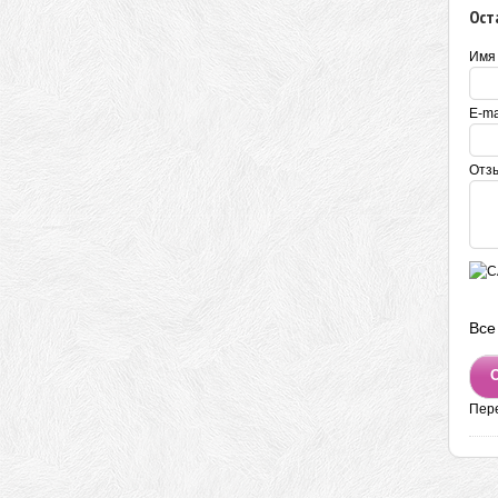
Ост
Имя
E-ma
Отз
Все
Пер