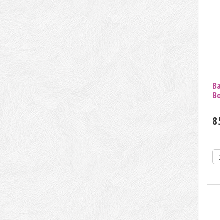
В
В
8