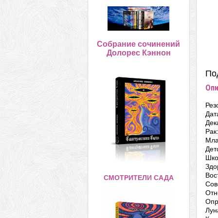
Собрание сочинений
Долорес Кэннон
По
Опи
Рез
Дат
Дек
Рак
Мла
Дет
Шко
Здо
Вос
СМОТРИТЕЛИ САДА
Сов
Отн
Опр
Лун