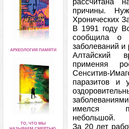
рассчитана н
причины. Нуж
Хронических З
В 1991 году В
сообщила о 
заболеваний и
АРХЕОЛОГИЯ ПАМЯТИ
Алтайский вр
применяя ро
Сенситив-Има
паразитов и 
оздоровитель
заболеваниям
имелся пара
небольшой.
ТО, ЧТО МЫ
За 20 лет рабо
НАЗЫВАЕМ СМЕРТЬЮ,