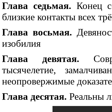
Глава седьмая.
Конец се
близкие контакты всех тр
Глава восьмая.
Девяност
изобилия
Глава девятая.
Совре
тысячелетие, замалчив
неопровержимые доказате
Глава десятая.
Реальны 