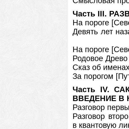
Смысловая п
Часть III. 
На пороге [
Девять лет на
На пороге [С
Родовое Древ
Сказ об име
За порогом [П
Часть IV. С
ВВЕДЕНИЕ В
Разговор перв
Разговор второ
в квантовую л