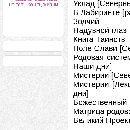
Уклад [Северн
НЕ ЕСТЬ КОНЕЦ ЖИЗНИ
В Лабиринте 
Зодчий
Надувной гл
Книга Таинст
Поле Слави [
Родовая систе
Наши дни]
Мистерии [Се
Мистерии [Ле
дни]
Божественный
Матрица родо
Великий Проек