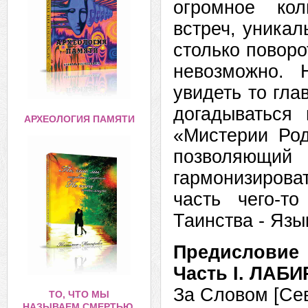
огромное кол
встреч, уникал
столько поворо
невозможно.
увидеть то гла
догадываться
АРХЕОЛОГИЯ ПАМЯТИ
«Мистерии Род
позволяющи
гармонизирова
часть чего-т
Таинства - Язы
Предислови
Часть I. ЛАБ
За Словом [С
ТО, ЧТО МЫ
НАЗЫВАЕМ СМЕРТЬЮ,