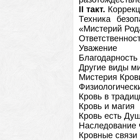
II такт.
Коррекц
Техника безоп
«Мистерий Р
Ответственно
Уважение
Благодарность
Другие виды м
Мистерия Кр
Физиологичес
Кровь в тради
Кровь и маги
Кровь есть 
Наследование
Кровные свя