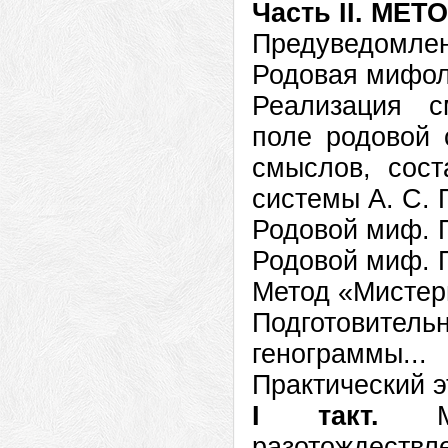
Часть II. МЕТ
Предуведом
Родовая миф
Реализация с
поле родовой
смыслов, сос
системы А. С
Родовой миф.
Родовой миф.
Метод «Мисте
Подготовите
генограммы...
Практический
I такт.
Меж
разотождес