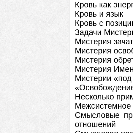
Кровь как эн
Кровь и язык
Кровь с позиц
Задачи Мисте
Мистерия зач
Мистерия осво
Мистерия обр
Мистерия Им
Мистерии «по
«Освобождени
Несколько при
Межсистемно
Смысловые пр
отношен