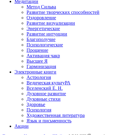
Медитации
Метод Сильва
Развитие творческих способностей
Оздоровление
Развитие визуализации
Энергетические
Развитие интуиции
Благополучие
Психологические
Прощение
Активация чакр
Высшее Я
Гармонизация
Электронные книги
Астрология
Ведическая культуРА
Вселенский Е. Н.
Духовное развитие
Духовные стихи
Здоровье
Психология
Художественная литература
Язык и письменность
Акции