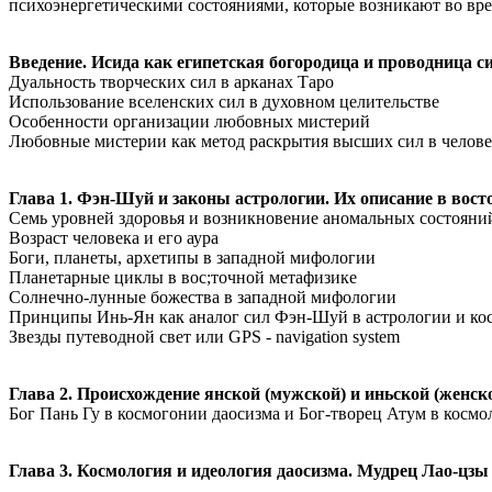
психоэнергетическими состояниями, которые возникают во вре
Введение. Исида как египетская богородица и проводница с
Дуальность творческих сил в арканах Таро
Использование вселенских сил в духовном целительстве
Особенности организации любовных мистерий
Любовные мистерии как метод раскрытия высших сил в челове
Глава 1. Фэн-Шуй и законы астрологии. Их описание в вост
Семь уровней здоровья и возникновение аномальных состояний
Возраст человека и его аура
Боги, планеты, архетипы в западной мифологии
Планетарные циклы в вос;точной метафизике
Солнечно-лунные божества в западной мифологии
Принципы Инь-Ян как аналог сил Фэн-Шуй в астрологии и ко
Звезды путеводной свет или GPS - navigation system
Глава 2. Происхождение янской (мужской) и иньской (женск
Бог Пань Гу в космогонии даосизма и Бог-творец Атум в косм
Глава 3. Космология и идеология даосизма. Мудрец Лао-цзы