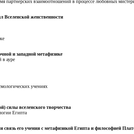
мя пар­тнерских взаимоотношений в процессе любовных мистери
ил Вселенской женственности
ке
очной и западной метафизике
 в ауре
смологических учениях
ой) силы вселенского творчества
ологии Египта
 и связь его учения с метафизикой Египта и философией Плат