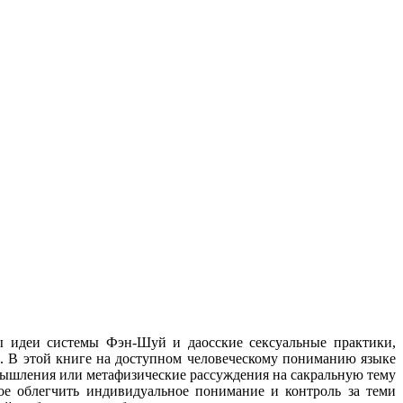
ы идеи системы Фэн-Шуй и даосские сексуальные практики,
 В этой книге на доступном человеческому пониманию языке
мышления или метафизические рассуждения на сакральную тему
е облегчить инди­видуальное понимание и контроль за теми