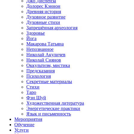
Джо Диспенза
Долорес Кэннон
Древняя история
Духовное развитие
Духовные стихи
Запрещённая археология
Здоровье
Йога
Макарова Татьяна
Непознанное
Николай Акуличев
Николай Сиянов
Оккультизм, мистика
Предсказания
Психология
Секретные материалы
Стихи
Таро
Фэн Шуй
Художественная литература
Энергетические практики
Язык и письменность
Мероприятия
Обучение
Услуги