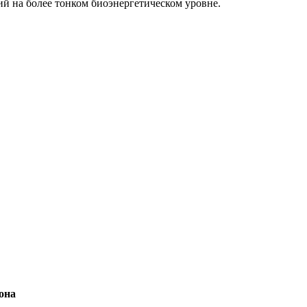
й на более тонком биоэнергетическом уровне.
она