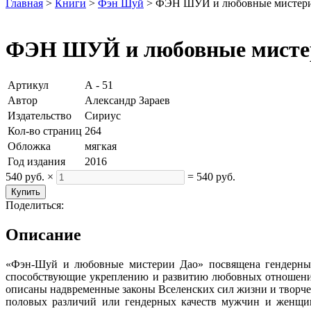
Главная
>
Книги
>
Фэн Шуй
>
ФЭН ШУЙ и любовные мистерии
ФЭН ШУЙ и любовные мистери
Артикул
А - 51
Автор
Александр Зараев
Издательство
Сириус
Кол-во страниц
264
Обложка
мягкая
Год издания
2016
540 руб.
×
=
540 руб.
Поделиться:
Описание
«Фэн-Шуй и любовные мистерии Дао» посвящена гендерным 
способствующие укреплению и развитию любовных отношений
описаны надвременные законы Вселенских сил жизни и творче
половых различий или гендерных качеств мужчин и женщин.