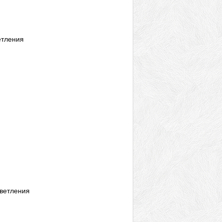
етления
ветления