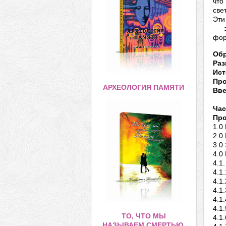
что
све
Эти
— э
фор
Обр
Раз
Ист
Про
АРХЕОЛОГИЯ ПАМЯТИ
Вве
Час
Про
1.0
2.0
3.0
4.0
4.1
4.1
4.1
4.1
4.1
4.1
ТО, ЧТО МЫ
4.1
НАЗЫВАЕМ СМЕРТЬЮ,