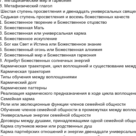
.7. Метафизический мир и гармония
.8. Метафизический глагол
. Шестая ступень просветления и двенадцать универсальных свящ
. Седьмая ступень просветления и восемь божественных качеств
.1. Божественное творение и Божественное отцовство
.2. Божественная Мать
.3. Божественная или универсальная карма
.4. Божественное искупление
.5. Бог как Свет и Истина или Божественное знание
.6. Божественный огонь или Божественная алхимия
.7. Божественный мир и Божественная гармония
.8. Атрибут Божественных солнечных энергий
. Кармическая траектория, цикл воплощений и существование меж
. Кармическая траектория
. Типы обучения между воплощениями
. Кармический долг
. Кармические паттерны
. Реализация кармического предназначения в ходе цикла воплощен
. Семейная карма
. Роли или эволюционные функции членов семейной общности
. Обучение членов семейной общности в промежутках между вопл
. Универсальные энергии семейной общности
. Договоры между душами, принадлежащими одной семейной общн
. Карма спутников жизни или родственных душ
. Карма партнёрских отношений и энергии двенадцати универсаль