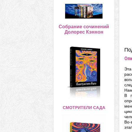
Собрание сочинений
Долорес Кэннон
По
Опи
Эта
рас
воп
сле
Нам
В п
опр
мен
СМОТРИТЕЛИ САДА
цик
чел
Во-
эта