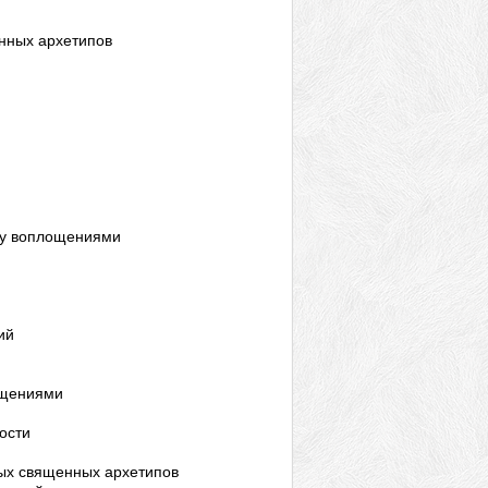
енных архетипов
ду воплощениями
ий
ощениями
ости
ных священных архетипов