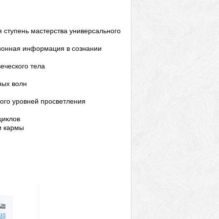
я ступень мастерства универсального
ционная информация в сознании
еческого тела
ных волн
мого уровней просветления
циклов
и кармы