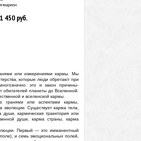
игмарион
1 450 руб.
гранями или измерениями кармы. Мы
стерства, которые люди обретают при
ногозначно: это и закон причины-
т обитателей планеты до Вселенной.
ественной и вселенской кармы.
ью гранями или аспектами кармы,
а эволюции. Существует карма тела,
а души, кармическая траектория или
венной души, карма страны, карма
эволюции. Первый — это имманентный
 поле), и семь эмоциональных полей,