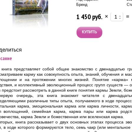
Бренд
Ст
1 450 руб.
×
=
делиться:
сание
 книга представляет собой общее знакомство с двенадцатью 
сматриваем карму как совокупность опыта, знаний, обучения и ма
лощении и на протяжении многих жизней. Понятие «карма» м
дствия, и коллективный эволюционный процесс групп существ — о
 предстоит рассмотреть в данной книге понятия кармы Земли, бож
ервую очередь, эта книга знакомит читателя с двенадцат
еделяющими различные типы опыта, получаемого в ходе процесс
тальная карма, эмоциональная карма или карма личности, карм
л воплощений, семейная карма, карма пары или карма родст
овечества, карма Земли и божественная или вселенская карма.
вторых, книга рассказывает о двух основных этапах процесса 
п, в ходе которого формируются тело, семь чакр (или ментальное