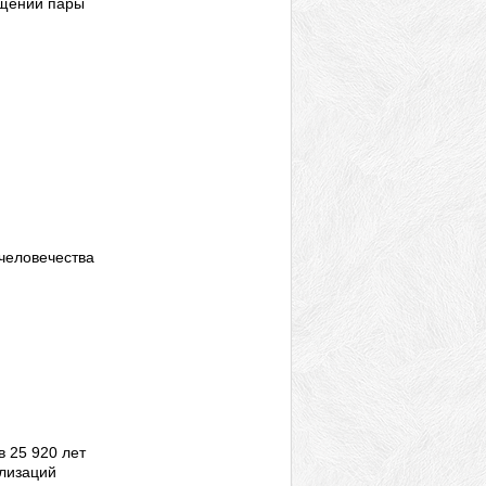
ощений пары
человечества
в 25 920 лет
илизаций