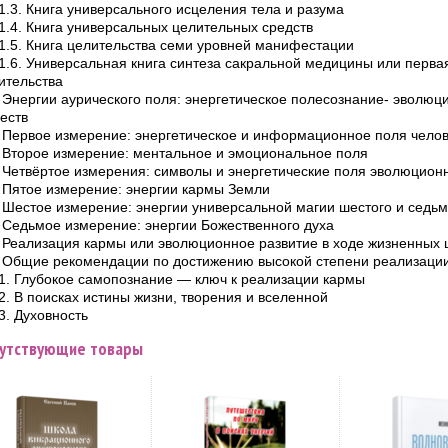
.1.3. Книга универсального исцеления тела и разума
.1.4. Книга универсальных целительных средств
.1.5. Книга целительства семи уровней манифестации
.1.6. Универсальная книга синтеза сакральной медицины или перва
ительства
. Энергии аурического поля: энергетическое полесознание- эволю
еств
. Первое измерение: энергетическое и информационное поля челов
. Второе измерение: ментальное и эмоциональное поля
. Четвёртое измерения: символы и энергетические поля эволюцион
. Пятое измерение: энергии кармы Земли
. Шестое измерение: энергии универсальной магии шестого и седь
. Седьмое измерение: энергии Божественного духа
. Реализация кармы или эволюционное развитие в ходе жизненных 
. Общие рекомендации по достижению высокой степени реализаци
.1. Глубокое самопознание — ключ к реализации кармы
.2. В поисках истины жизни, творения и вселенной
.3. Духовность
утствующие товары