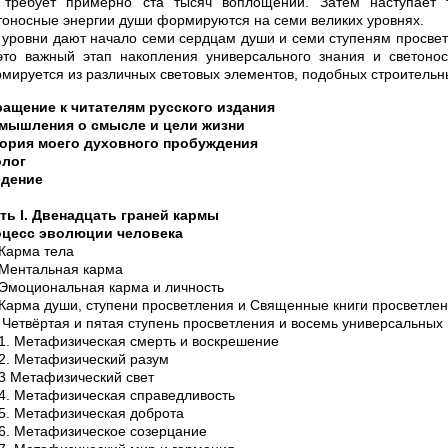
 требует примерно ста тысяч воплощений. Затем наступает 
тоносные энергии души формируются на семи великих уровнях.
 уровни дают начало семи сердцам души и семи ступеням просвет
то важный этап накопления универсального знания и светонос
мируется из различных световых элементов, подобных строительн
ащение к читателям русского издания
мышления о смысле и цели жизни
ория моего духовного пробуждения
лог
дение
ть I. Двенадцать граней кармы
цесс эволюции человека
 Карма тела
 Ментальная карма
 Эмоциональная карма и личность
 Карма души, ступени просветления и Священные книги просветле
. Четвёртая и пятая ступень просветления и восемь универсальных
.1. Метафизическая смерть и воскрешение
.2. Метафизический разум
.3 Метафизический свет
.4. Метафизическая справедливость
.5. Метафизическая доброта
.6. Метафизическое созерцание