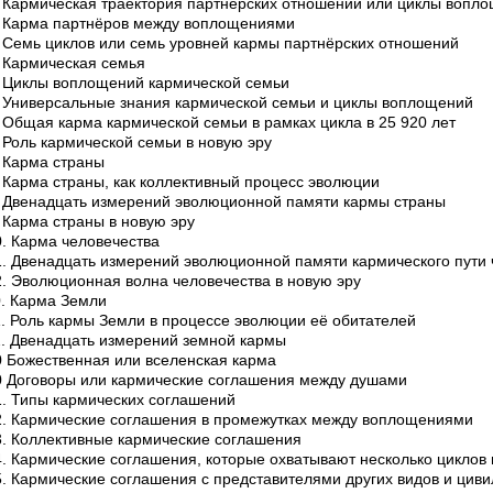
. Кармическая траектория партнёрских отношений или циклы вопл
. Карма партнёров между воплощениями
. Семь циклов или семь уровней кармы партнёрских отношений
. Кармическая семья
. Циклы воплощений кармической семьи
. Универсальные знания кармической семьи и циклы воплощений
. Общая карма кармической семьи в рамках цикла в 25 920 лет
. Роль кармической семьи в новую эру
. Карма страны
. Карма страны, как коллективный процесс эволюции
. Двенадцать измерений эволюционной памяти кармы страны
. Карма страны в новую эру
0. Карма человечества
1. Двенадцать измерений эволюционной памяти кармического пути 
2. Эволюционная волна человечества в новую эру
0. Карма Земли
1. Роль кармы Земли в процессе эволюции её обитателей
2. Двенадцать измерений земной кармы
0 Божественная или вселенская карма
0 Договоры или кармические соглашения между душами
1. Типы кармических соглашений
2. Кармические соглашения в промежутках между воплощениями
3. Коллективные кармические соглашения
4. Кармические соглашения, которые охватывают несколько циклов 
5. Кармические соглашения с представителями других видов и цив