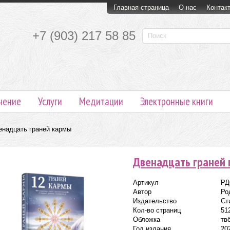
Главная страница
О нас
Контак
+7 (903) 217 58 85
чение
Услуги
Медитации
Электронные книги
енадцать граней кармы
Двенадцать граней
Артикул
РД
Автор
Ро
Издательство
Ст
Кол-во страниц
51
Обложка
тв
Год издания
20