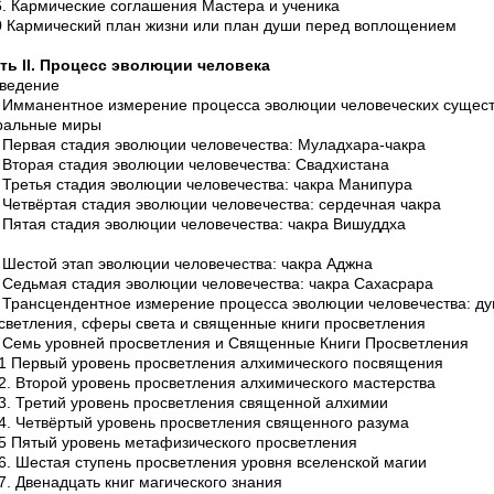
6. Кармические соглашения Мастера и ученика
0 Кармический план жизни или план души перед воплощением
ть II. Процесс эволюции человека
Введение
. Имманентное измерение процесса эволюции человеческих существ
ральные миры
. Первая стадия эволюции человечества: Муладхара-чакра
. Вторая стадия эволюции человечества: Свадхистана
. Третья стадия эволюции человечества: чакра Манипура
. Четвёртая стадия эволюции человечества: сердечная чакра
. Пятая стадия эволюции человечества: чакра Вишуддха
. Шестой этап эволюции человечества: чакра Аджна
. Седьмая стадия эволюции человечества: чакра Сахасрара
. Трансцендентное измерение процесса эволюции человечества: ду
светления, сферы света и священные книги просветления
. Семь уровней просветления и Священные Книги Просветления
.1 Первый уровень просветления алхимического посвящения
.2. Второй уровень просветления алхимического мастерства
.3. Третий уровень просветления священной алхимии
.4. Четвёртый уровень просветления священного разума
.5 Пятый уровень метафизического просветления
.6. Шестая ступень просветления уровня вселенской магии
.7. Двенадцать книг магического знания