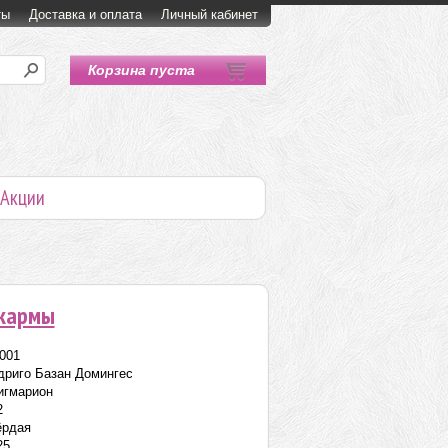
ты
Доставка и оплата
Личный кабинет
Корзина пуста
Акции
 кармы
001
дриго Базан Домингес
игмарион
2
ёрдая
25