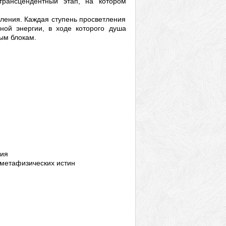
трансцендентный этап, на котором
ления. Каждая ступень просветления
ной энергии, в ходе которого душа
ым блокам.
ния
 метафизических истин