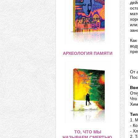
дей
ост
мат
хор
или
зан
Как
вод
пре
АРХЕОЛОГИЯ ПАМЯТИ
От 
Пос
Вве
Отк
Что
Хим
Тип
1. 
- К
- Х
ТО, ЧТО МЫ
2. 
НАЗЫВАЕМ СМЕРТЬЮ,