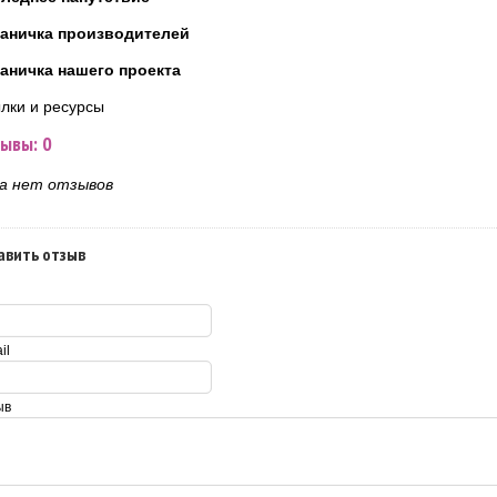
аничка производителей
аничка нашего проекта
лки и ресурсы
ывы: 0
а нет отзывов
авить отзыв
il
ыв