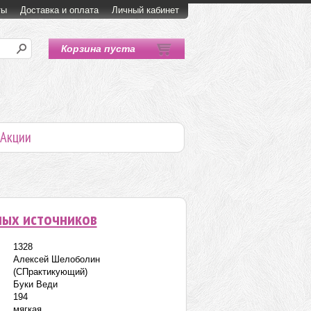
ты
Доставка и оплата
Личный кабинет
Корзина пуста
Акции
ных источников
1328
Алексей Шелоболин
(СПрактикующий)
Буки Веди
194
мягкая