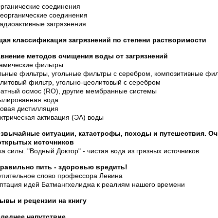
Органические соединения
Неорганические соединения
Радиоактивные загрязнения
ая классификация загрязнений по степени растворимости
внение методов очищения воды от загрязнений
амические фильтры
льные фильтры, угольные фильтры с серебром, композитивные фил
литовый фильтр, угольно-цеолитовый с серебром
атный осмос (RO), другие мембранные системы
ылированная вода
овая дистилляция
ктрическая активация (ЭА) воды
звычайные ситуации, катастрофы, походы и путешествия. О
открытых источников
ка силы. "Водный Доктор" - чистая вода из грязных источников
равильно пить - здоровью вредить!
упительное слово профессора Левина
птация идей Батмангхелиджа к реалиям нашего времени
ывы и рецензии на книгу
леднее напутствие