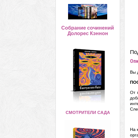
Собрание сочинений
Долорес Кэннон
По
Опи
Вы 
ПО
От 
доб
инт
Сле
СМОТРИТЕЛИ САДА
На 
орг