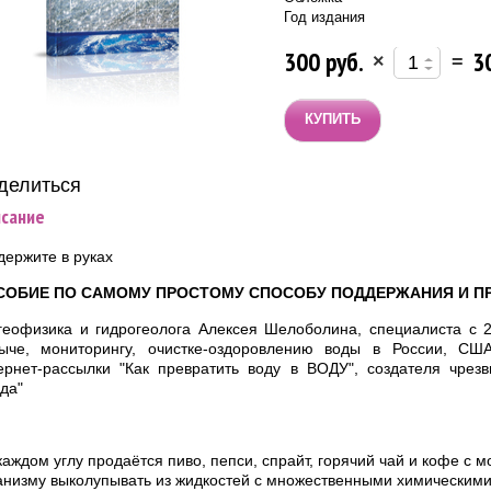
Год издания
300 руб.
3
×
=
делиться:
сание
держите в руках
СОБИЕ ПО САМОМУ ПРОСТОМУ СПОСОБУ ПОДДЕРЖАНИЯ И П
геофизика и гидрогеолога Алексея Шелоболина, специалиста с 
ыче, мониторингу, очистке-оздоровлению воды в России, С
ернет-рассылки "Как превратить воду в ВОДУ", создателя чрез
да"
каждом углу продаётся пиво, пепси, спрайт, горячий чай и кофе с 
анизму выколупывать из жидкостей с множественными химическим