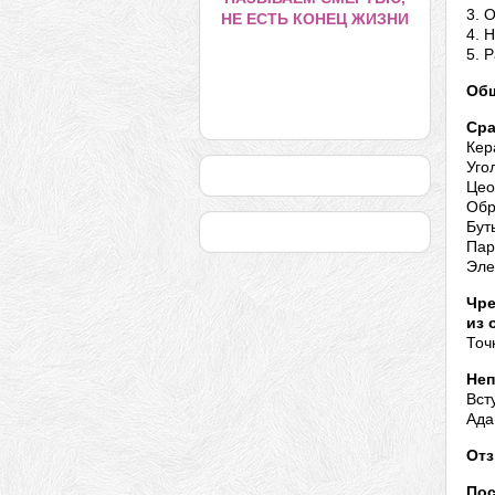
3. 
НЕ ЕСТЬ КОНЕЦ ЖИЗНИ
4. 
5. 
Общ
Сра
Кер
Уго
Цео
Обр
Бут
Пар
Эле
Чре
из 
Точ
Неп
Вст
Ада
Отз
Пос