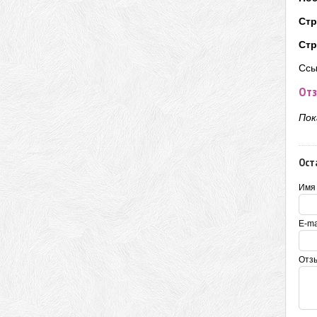
Стр
Стр
Ссы
Отз
Пок
Ост
Имя
E-ma
Отз