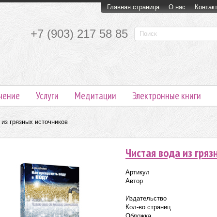
Главная страница
О нас
Контак
+7 (903) 217 58 85
чение
Услуги
Медитации
Электронные книги
 из грязных источников
Чистая вода из гряз
Артикул
Автор
Издательство
Кол-во страниц
Обложка