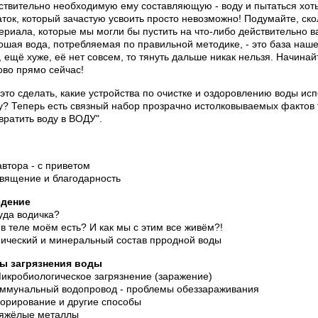
ствительно необходимую ему составляющую - воду и пытаться хоть 
аток, который зачастую усвоить просто невозможно! Подумайте, скол
ериала, которые мы могли бы пустить на что-либо действительно в
ошая вода, потребляемая по правильной методике, - это база наше
, ещё хуже, её нет совсем, то тянуть дальше никак нельзя. Начинай
ово прямо сейчас!
 это сделать, какие устройства по очистке и оздоровлению воды исп
у? Теперь есть связный набор прозрачно истолковываемых фактов та
вратить воду в ВОДУ".
автора - с приветом
вящение и благодарность
дение
уда водичка?
 в теле моём есть? И как мы с этим все живём?!
ический и минеральный состав прродной воды
ы загрязнения воды
Микробиологическое загрязнение (заражение)
оммунальный водопровод - проблемы обеззараживания
лорирование и другие способы
Тяжёлые металлы