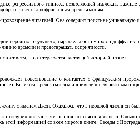
дике регрессивного гипноза, позволяющей извлекать важные з
одобрать ключ к зашифрованным предсказаниям.
 мировоззрение читателей. Она содержит поистине уникальную
ории вероятного будущего, параллельности миров и диффузности
ь линию времени и предотвращать неприятности.
 стоит всем, кто интересуется настоящей историей планеты.
одолжает повествование о контактах с французским пророко
стрече с Великим Предсказателем и привели к невероятным откр
мужчину с именем Джон. Оказалось, что в прошлой жизни он бы
де он получил доступ к жизненной нити ясновидящего. Однако 
сь этой информацией со всем миром в книге «Беседы с Нострада