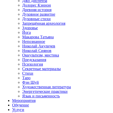
Джо Диспенза
Долорес Кэннон
Древняя история
Духовное развитие
Духовные стихи
Запрещённая археология
Здоровье
Йога
Макарова Татьяна
Непознанное
Николай Акуличев
Николай Сиянов
Оккультизм, мистика
Предсказания
Психология
Секретные материалы
Стихи
Таро
Фэн Шуй
Художественная литература
Энергетические практики
Язык и письменность
Мероприятия
Обучение
Услуги