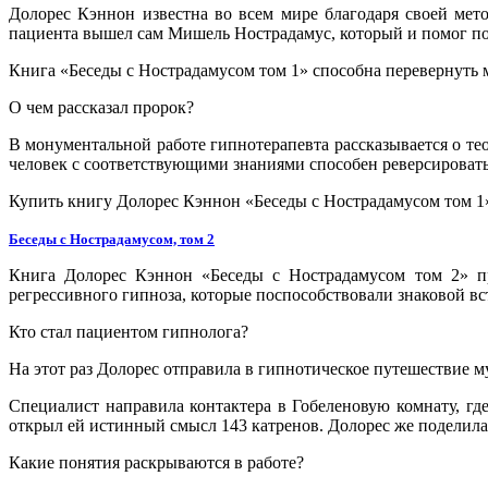
Долорес Кэннон известна во всем мире благодаря своей мето
пациента вышел сам Мишель Нострадамус, который и помог п
Книга «Беседы с Нострадамусом том 1» способна перевернуть
О чем рассказал пророк?
В монументальной работе гипнотерапевта рассказывается о те
человек с соответствующими знаниями способен реверсироват
Купить книгу Долорес Кэннон «Беседы с Нострадамусом том 1»
Беседы с Нострадамусом, том 2
Книга Долорес Кэннон «Беседы с Нострадамусом том 2» пр
регрессивного гипноза, которые поспособствовали знаковой в
Кто стал пациентом гипнолога?
На этот раз Долорес отправила в гипнотическое путешествие 
Специалист направила контактера в Гобеленовую комнату, г
открыл ей истинный смысл 143 катренов. Долорес же поделила
Какие понятия раскрываются в работе?