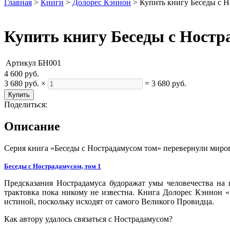
Главная
>
Книги
>
Долорес Кэннон
>
Купить книгу Беседы с 
Купить книгу Беседы с Ностр
Артикул
БН001
4 600 руб.
3 680 руб.
×
=
3 680 руб.
Поделиться:
Описание
Серия книга «Беседы с Нострадамусом том» перевернули миро
Беседы с Нострадамусом, том 1
Предсказания Нострадамуса будоражат умы человечества на 
трактовка пока никому не известна. Книга Долорес Кэннон 
истиной, поскольку исходят от самого Великого Провидца.
Как автору удалось связаться с Нострадамусом?