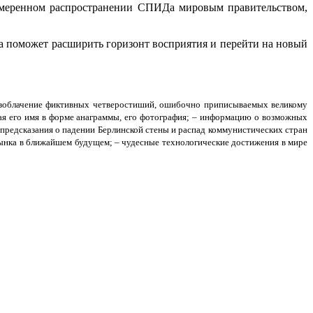
намеренном распространении СПИДа мировым правительством,
а поможет расширить горизонт восприятия и перейти на новый
азоблачение фиктивных четверостиший, ошибочно приписываемых великому
ая его имя в форме анаграммы, его фотография; – информацию о возможных
– предсказания о падении Берлинской стены и распад коммунистических стран
ынка в ближайшем будущем; – чудесные технологические достижения в мире