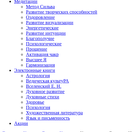
Медитации
Метод Сильва
Развитие творческих способностей
Оздоровление
Развитие визуализации
Энергетические
Развитие интуиции
Благополучие
Психологические
Прощение
Активация чакр
Высшее Я
Гармонизация
Электронные книги
Астрология
Ведическая культуРА
Вселенский Е. Н.
Духовное развитие
Духовные стихи
Здоровье
Психология
Художественная литература
Язык и письменность
Акции