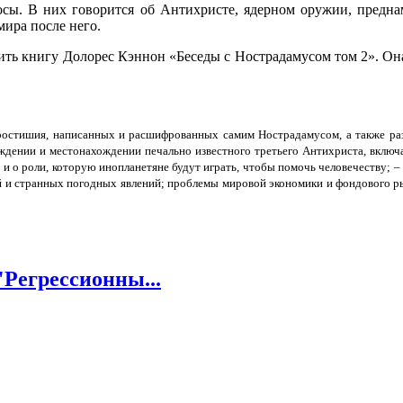
осы. В них говорится об Антихристе, ядерном оружии, пред
мира после него.
ить книгу Долорес Кэннон «Беседы с Нострадамусом том 2». Он
веростишия, написанных и расшифрованных самим Нострадамусом, а также р
дении и местонахождении печально известного третьего Антихриста, включ
и, и о роли, которую инопланетяне будут играть, чтобы помочь человечеству; 
ий и странных погодных явлений; проблемы мировой экономики и фондового р
Регрессионны...