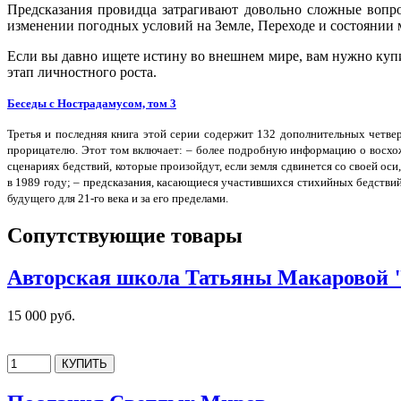
Предсказания провидца затрагивают довольно сложные вопр
изменении погодных условий на Земле, Переходе и состоянии 
Если вы давно ищете истину во внешнем мире, вам нужно куп
этап личностного роста.
Беседы с Нострадамусом, том 3
Третья и последняя книга этой серии содержит 132 дополнительных чет
прорицателю. Этот том включает: – более подробную информацию о восхож
сценариях бедствий, которые произойдут, если земля сдвинется со своей ос
в 1989 году; – предсказания, касающиеся участившихся стихийных бедств
будущего для 21-го века и за его пределами.
Сопутствующие товары
Авторская школа Татьяны Макаровой "
15 000 руб.